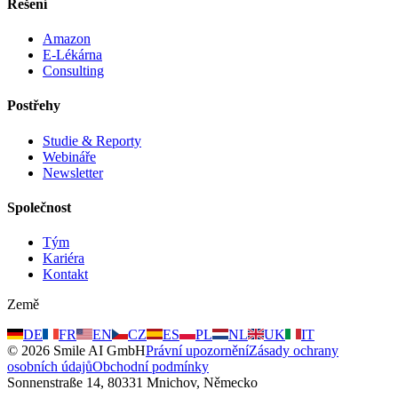
Řešení
Amazon
E-Lékárna
Consulting
Postřehy
Studie & Reporty
Webináře
Newsletter
Společnost
Tým
Kariéra
Kontakt
Země
DE
FR
EN
CZ
ES
PL
NL
UK
IT
©
2026
Smile AI GmbH
Právní upozornění
Zásady ochrany
osobních údajů
Obchodní podmínky
Sonnenstraße 14, 80331 Mnichov, Německo