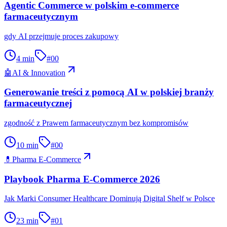
Agentic Commerce w polskim e-commerce
farmaceutycznym
gdy AI przejmuje proces zakupowy
4
min
#
00
🤖
AI & Innovation
Generowanie treści z pomocą AI w polskiej branży
farmaceutycznej
zgodność z Prawem farmaceutycznym bez kompromisów
10
min
#
00
💊
Pharma E-Commerce
Playbook Pharma E-Commerce 2026
Jak Marki Consumer Healthcare Dominują Digital Shelf w Polsce
23
min
#
01