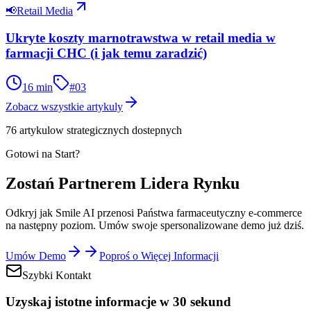
📢
Retail Media
Ukryte koszty marnotrawstwa w retail media w
farmacji CHC (i jak temu zaradzić)
16
min
#
03
Zobacz wszystkie artykuly
76
artykulow strategicznych dostepnych
Gotowi na Start?
Zostań Partnerem
Lidera Rynku
Odkryj jak Smile AI przenosi Państwa farmaceutyczny e-commerce
na następny poziom. Umów swoje spersonalizowane demo już dziś.
Umów Demo
Poproś o Więcej Informacji
Szybki Kontakt
Uzyskaj istotne informacje w 30 sekund